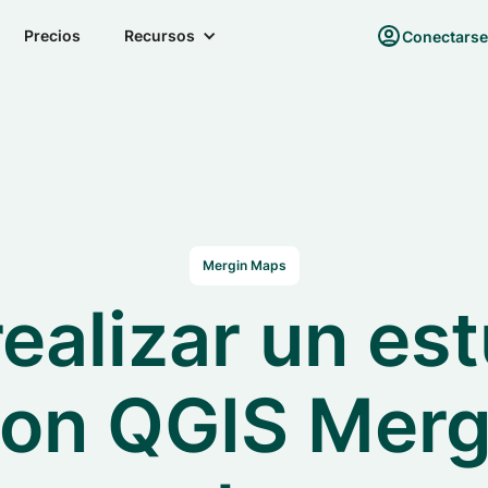
Precios
Recursos
Conectars
Mergin Maps
ealizar un est
on QGIS Merg