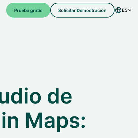
ES
e
Prueba gratis
Solicitar Demostración
udio de
in Maps: