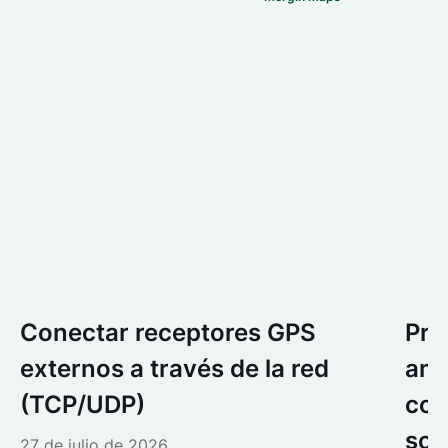
Conectar receptores GPS
Pre
externos a través de la red
ant
(TCP/UDP)
con
sol
27 de julio de 2026