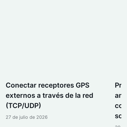
Conectar receptores GPS
Pre
externos a través de la red
ant
(TCP/UDP)
con
sol
27 de julio de 2026