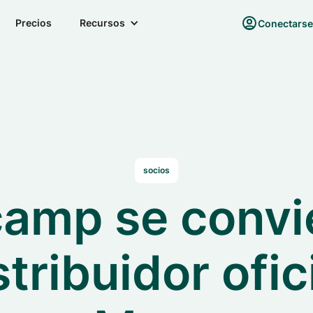
Precios
Recursos
Conectars
socios
mp se convie
stribuidor ofic