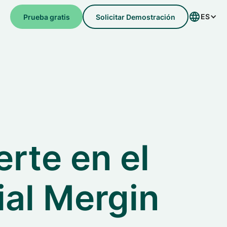
ES
e
Prueba gratis
Solicitar Demostración
rte en el
ial Mergin