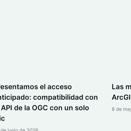
resentamos el acceso
Las m
nticipado: compatibilidad con
ArcGI
a API de la OGC con un solo
8 de ma
ic
 de junio de 2026