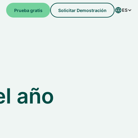
ES
e
Prueba gratis
Solicitar Demostración
l año