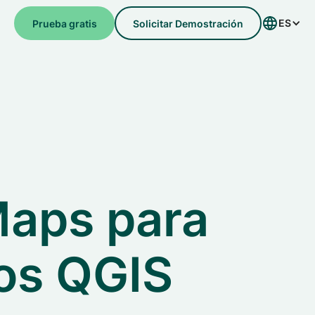
ES
e
Prueba gratis
Solicitar Demostración
Maps para
tos QGIS