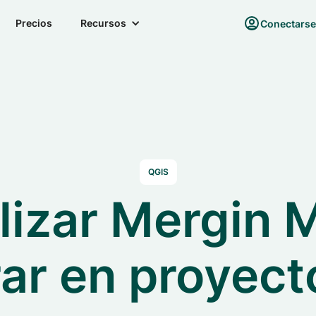
Precios
Recursos
Conectars
QGIS
lizar Mergin 
ar en proyec